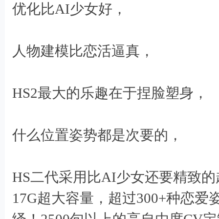
7 l, _; P- D" n4 v
优化比AI少女好，
% P; }9 z7 ]* _% ?2 c# ]
- j: c. d8 p+ g. N
人物建模比恋活逼真，
, y- R4 B4 O5 a+ x: T6 J% i p
HS2最大的乐趣在于捏脸塑身，
) k5 O k4 s* Q# 
什么位置姿势都是次要的，
8 p1 i, z6 a( J
HS二代采用比AI少女还要精致
17G超大容量，超过300+种恋