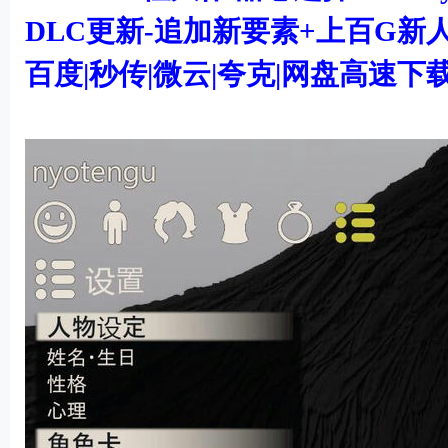
DLC更新-追加新要素+上百G新人物
百度|秒传|微云|夸克|网盘高速下