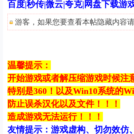
百度|秒传|微云|夸克|网盘下载
游客，如果您要查看本帖隐藏内容
$ A% Z7 a/ g8 D E y# `
温馨提示：
开始游戏或者解压缩游戏时候注
特别是360！以及Win10系统的Win
/ ?$ C2 ?
防止误杀汉化以及文件！！！
- t! ^ {0 Y2 J0 M
造成游戏无法运行！！！
友情提示：游戏虚构、切勿效仿