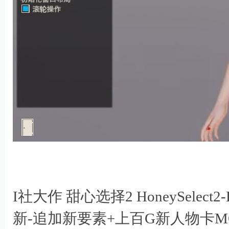
) O4 I$ l& u1 b6 r8 Y
% X) T! S: X% O9 A( G
I社大作 甜心选择2 HoneySelec
新-追加新要素+上百G新人物卡MOD