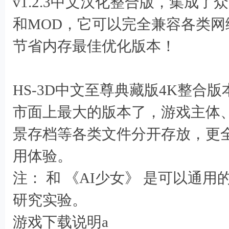
v1.2.3中文汉化整合版，集成
和MOD，它可以完全兼容各类
节省内存最佳优化版本！
HS-3D中文至尊典藏版4K整合
市面上最大的版本了，游戏主体、
景存档等各类文件分开存放，更
' `+ Z$ c1 [$ V4 {4 q$ |1 L& U
用体验。
注： 和 《AI少女》 是可以通
. V4 U/ W8 t# E" N8 i+ a* f
研究实验。
/ r! K" ]/ w& q) |1 n0 \6 l
游戏下载说明a