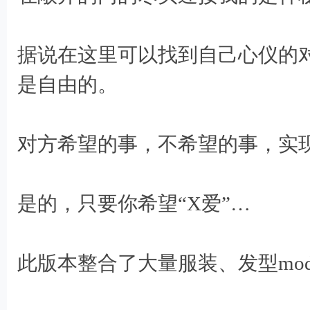
4 X5 }6 o6 b1 e) y" c, m
据说在这里可以找到自己心仪的
: Y! y/ b+ G4 t- O
是自由的。
* x5 \0 @4 z0 q3 s5 S& r u6 T; ]
对方希望的事，不希望的事，实
是的，只要你希望“X爱”…
此版本整合了大量服装、发型mo
! q) x4 h; A' S7 _( L6 g