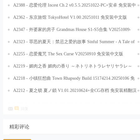
DLC 免安装中文版[42.6GB]
A2388 - 恋爱伦理 Incest Ch.2 v0.5.5.20251022-PC+安卓 免安装中
文汉化版[3.79GB]
A2362 - 东京旅馆 TokyoHotel V1.00.20251011 免安装中文版
[752MB]
A2347 - 外婆家的房子 Grandmas House S1-S5合集 V20251009-
PC+安卓 免安装中文汉化版[18.3GB]
A2323 - 罪恶的夏天：禁忌之爱的故事 Sinful Summer - A Tale of
Forbidden Love Ch.3.3.20251001-PC+安卓 免安装中文汉化版
A2255 - 恋爱魔咒 The Sex Curse V20250910 免安装中文版
[5.01GB]
[5.96GB]
A2219 - 媚肉之香 媚肉の香り ～ネトリネトラレヤリヤラレ～
V1.2+媚肉之香番外篇-律子の溜息・由紀の香り 律子之叹，由纪
A2218 - 小镇狂想曲 Town Rhapsody Build.15174214.20250106 免
之香 V1.0 免安装汉化中文版[2.42GB]
安装中文版[587MB]
A2212 - 夏之锁 夏ノ鎖 V1.01.20210624+全CG存档 免安装精翻汉
化中文版[2.67GB]
回复
精彩评论