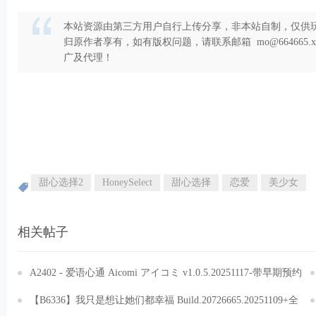
本站资源由第三方用户自行上传分享，非本站自制，仅供玩
归原作者享有，如有版权问题，请联系邮箱 mo@664665
广及代理！
5 u$ H1 }- D& D, `4 x0 `, X" x
甜心选择2
HoneySelect
甜心选择
恋爱
美少女
相关帖子
A2402 - 爱语心通 Aicomi アイコミ v1.0.5.20251117-带早期预约
特典-纯净解码 免安装汉化整合版[30.8GB]
【B6336】我只是想让她们都幸福 Build.20726665.20251109+全