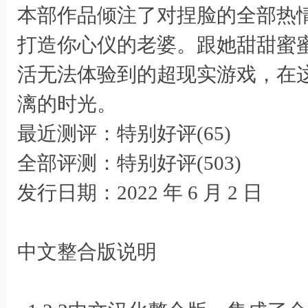
本部作品倾注了对捏脸的全部热
打造你心仪的老婆。跟她甜甜蜜
活无法体验到的超现实游戏，在
/ p r4 d8 J$ b0 K7 {6 \
漓的时光。
1 v6 l1 ^0 P9 ]; d; P
最近测评：特别好评(65)
! b& z5 h5 `+ j3 }" Y6
全部评测：特别好评(503)
发行日期：2022 年 6 月 2 日
中文整合版说明
4 h2 s4 t2 b7 V# C; r