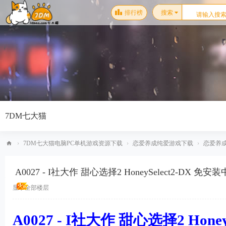
排行榜
搜索
7DM七大猫
›
7DM七大猫电脑PC单机游戏资源下载
›
恋爱养成纯爱游戏下载
›
恋爱养
7D
A0027 - I社大作 甜心选择2 HoneySelect2-
M
MOD+MOD衣服[211GB]
七
显示全部楼层
大
A0027 - I社大作 甜心选择2 Hon
猫