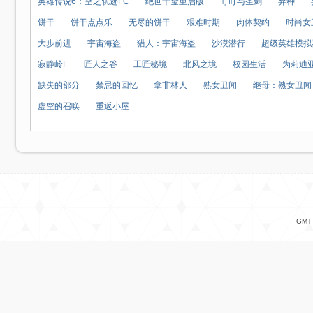
英雄传说6：空之轨迹FC
绝世千金重启版
叮叮与圣剑
弃种
饼干
饼干点点乐
无尽的饼干
艰难时期
肉体契约
时尚女
大步前进
宇宙海盗
猎人：宇宙海盗
沙漠潜行
超级英雄模拟
寂静岭F
匠人之谷
工匠秘境
北风之境
校园生活
为莉迪
缺失的部分
禁忌的回忆
拿非林人
熟女丑闻
继母：熟女丑闻
虚空的召唤
重返小屋
GMT+