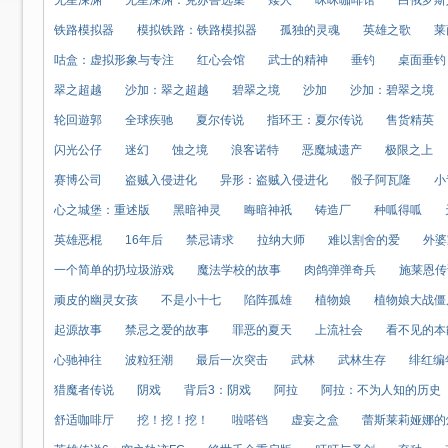
无星深渊
无星深渊：克苏鲁选集
矮人
咪咪咖啡馆
白俄罗斯
铁路模拟器
模拟铁路：铁路模拟器
孤独的灵魂
英雄之歌
莱
咕盒：虚拟形象与专注
红心会馆
武士的精神
垂钓
桌面垂钓
翠之超越
沙加：翠之超越
碧翠之境
沙加
沙加：碧翠之境
轮回遊郭
全球疾驰
夏尔传说
指环王：夏尔传说
售货精英
闪光公仔
迷幻
蚀之境
浪客诺特
恶魔城遗产
极限之上
赛博公司
盗贼入侵进化
异形：盗贼入侵进化
骰子阿瓦隆
小
心之城堡：重述版
黑暗神灵
晦暗神祇
铸造厂
种呱得呱
英雄恶棍
16年后
禁忌请求
拉纳大师
难以割舍的爱
外婆
一个简单的扔垃圾游戏
魔法学校的故事
肉鸽弹弹奇兵
施莱恩传
顽皮的幽灵女孩
不是小十七
陷阵孤雄
植物娘
植物娘大战僵
起源故事
禁忌之爱的故事
罪恶的夏天
上流社会
看不见的本
心驰神往
波粒狂潮
最后一次突击
武林
武林生存
绯红编
猎魔者传说
阴戏
背后3：阴戏
阿拉
阿拉：不为人知的历史
舒适咖啡厅
挖！挖！挖！
啦嗒铛
虚妄之盒
蕾斯莱莉娅娜的