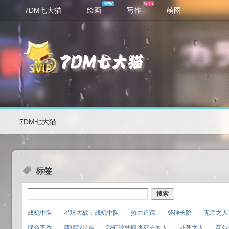
7DM七大猫
绘画
写作
萌图
7DM七大猫
标签
搜索
战机中队
星球大战：战机中队
热力追踪
登神长阶
无用之人
绿色芳香
猜猜我是谁
我们这些即将死去的人
赴死之人
高尔