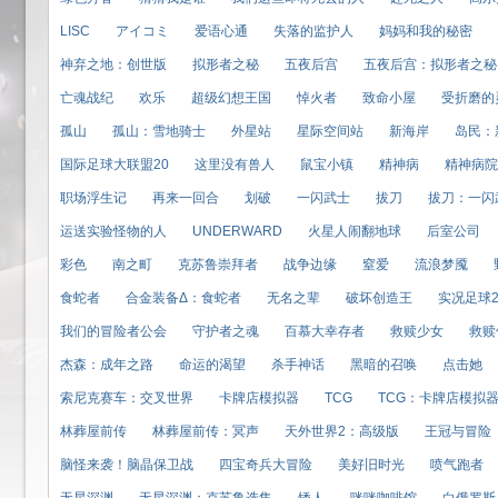
LISC
アイコミ
爱语心通
失落的监护人
妈妈和我的秘密
神弃之地：创世版
拟形者之秘
五夜后宫
五夜后宫：拟形者之秘
亡魂战纪
欢乐
超级幻想王国
悼火者
致命小屋
受折磨的
孤山
孤山：雪地骑士
外星站
星际空间站
新海岸
岛民：
国际足球大联盟20
这里没有兽人
鼠宝小镇
精神病
精神病院
职场浮生记
再来一回合
划破
一闪武士
拔刀
拔刀：一闪
运送实验怪物的人
UNDERWARD
火星人闹翻地球
后室公司
彩色
南之町
克苏鲁崇拜者
战争边缘
窒爱
流浪梦魇
食蛇者
合金装备Δ：食蛇者
无名之辈
破坏创造王
实况足球2
我们的冒险者公会
守护者之魂
百慕大幸存者
救赎少女
救赎
杰森：成年之路
命运的渴望
杀手神话
黑暗的召唤
点击她
索尼克赛车：交叉世界
卡牌店模拟器
TCG
TCG：卡牌店模拟
林葬屋前传
林葬屋前传：冥声
天外世界2：高级版
王冠与冒险
脑怪来袭！脑晶保卫战
四宝奇兵大冒险
美好旧时光
喷气跑者